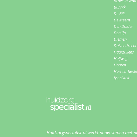
Broek in Wat
Bunnik
De Bilt
De Meern
Den Dolder
Den Ilp
Diemen
Duivendrecht
Haarzuilens
Halfweg
Houten
Huis ter heide
IJsselstein
Huidzorgspecialist.nl werkt nauw samen met n