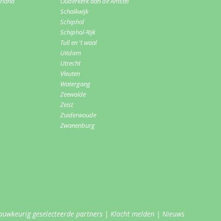
erland
Ouderkerk aan de Amstel
Schalkwijk
Schiphol
Schiphol-Rijk
Tull en 't waal
Uitdam
Utrecht
Vleuten
Watergang
Zeewolde
Zeist
Zuiderwoude
Zwanenburg
auwkeurig geselecteerde partners
|
Klacht melden
|
Nieuws