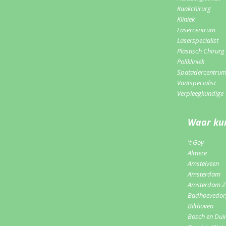
Kaakchirurg
Kliniek
Lasercentrum
Laserspecialist
Plastisch Chirurg
Polikliniek
Spatadercentru
Vaatspecialist
Verpleegkundige
Waar kun
't Goy
Almere
Amstelveen
Amsterdam
Amsterdam Z
Badhoevedo
Bilthoven
Bosch en Dui