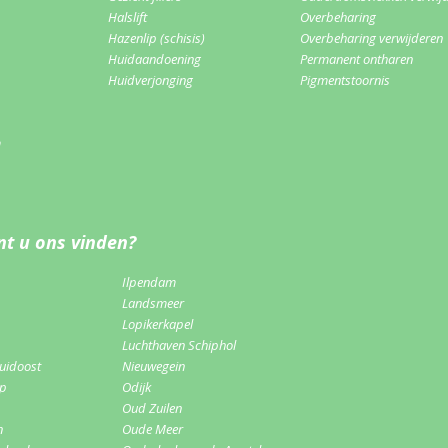
Halslift
Overbeharing
Hazenlip (schisis)
Overbeharing verwijderen
Huidaandoening
Permanent ontharen
Huidverjonging
Pigmentstoornis
m
t u ons vinden?
Ilpendam
Landsmeer
Lopikerkapel
Luchthaven Schiphol
uidoost
Nieuwegein
rp
Odijk
Oud Zuilen
n
Oude Meer