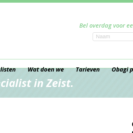
Bel overdag voor ee
listen
Wat doen we
Tarieven
Obagi 
ialist in Zeist.