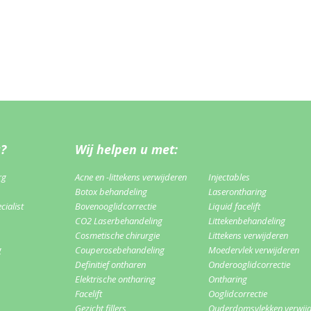
u?
Wij helpen u met:
rg
Acne en -littekens verwijderen
Injectables
Botox behandeling
Laserontharing
ialist
Bovenooglidcorrectie
Liquid facelift
CO2 Laserbehandeling
Littekenbehandeling
Cosmetische chirurgie
Littekens verwijderen
g
Couperosebehandeling
Moedervlek verwijderen
Definitief ontharen
Onderooglidcorrectie
Elektrische ontharing
Ontharing
Facelift
Ooglidcorrectie
Gezicht fillers
Ouderdomsvlekken verwij