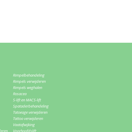
Rimpelbehandeling
Rimpels verwijderen
Rimpels weghalen
Rosacea
S-lift en MACS-lift
Spataderbehandeling
Tatoeage verwijderen
Tattoo verwijderen
Vaatafwijking
deren
Voorhoofdslift