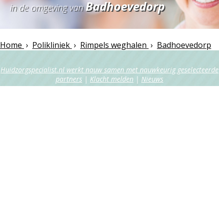
Badhoevedorp
in de omgeving van
Home
›
Polikliniek
›
Rimpels weghalen
›
Badhoevedorp
Huidzorgspecialist.nl werkt nauw samen met nauwkeurig geselecteerde
partners
|
Klacht melden
|
Nieuws