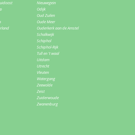
uidoost
Nieuwegein
rp
Odijk
Oud Zuilen
n
Oude Meer
erland
Ouderkerk aan de Amstel
Schalkwijk
Schiphol
Schiphol-Rijk
Tull en 't waal
Uitdam
Utrecht
Vleuten
Watergang
Zeewolde
Zeist
Zuiderwoude
Zwanenburg