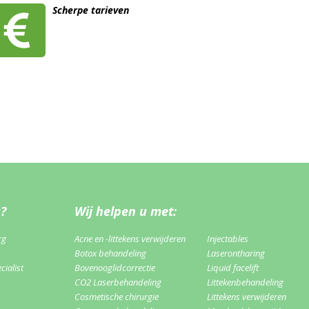
Scherpe tarieven
u?
Wij helpen u met:
rg
Acne en -littekens verwijderen
Injectables
Botox behandeling
Laserontharing
ialist
Bovenooglidcorrectie
Liquid facelift
CO2 Laserbehandeling
Littekenbehandeling
Cosmetische chirurgie
Littekens verwijderen