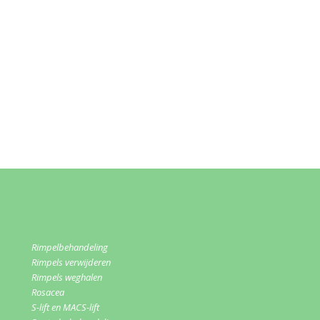
Rimpelbehandeling
Rimpels verwijderen
Rimpels weghalen
Rosacea
S-lift en MACS-lift