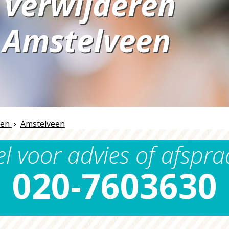
 verwijderen
Amstelveen
n
ren
›
Amstelveen
el voor advies of afspra
020-7603630