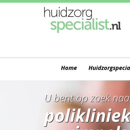
Home
Huidzorgspecia
U bent op zoek naa
poliklinie