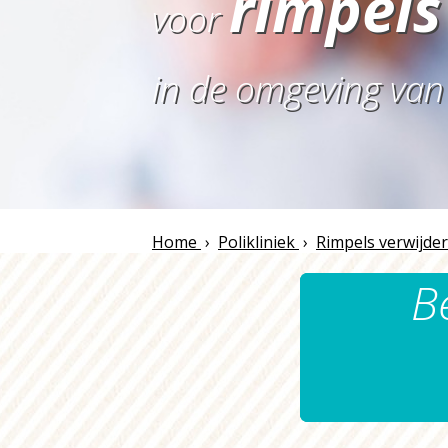
rimpels
voor
in de omgeving va
Home
›
Polikliniek
›
Rimpels verwijde
B