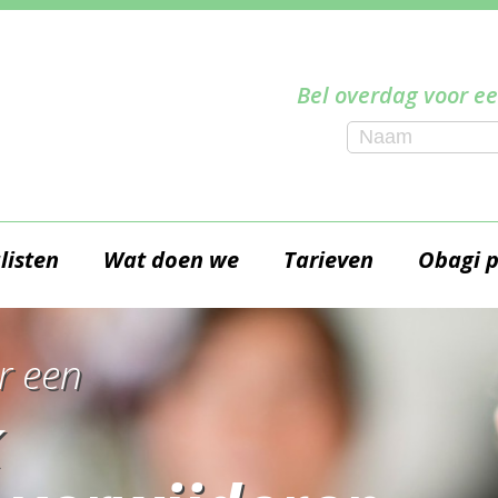
Bel overdag voor ee
listen
Wat doen we
Tarieven
Obagi 
r een
k