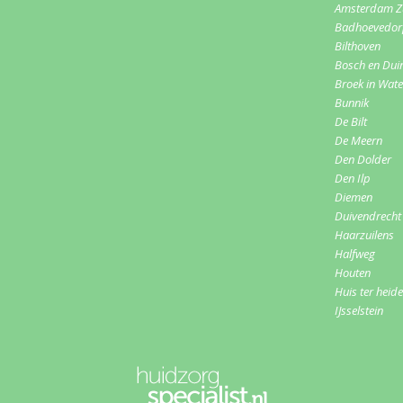
Amsterdam Z
Badhoevedo
Bilthoven
Bosch en Dui
Broek in Wat
Bunnik
De Bilt
De Meern
Den Dolder
Den Ilp
Diemen
Duivendrecht
Haarzuilens
Halfweg
Houten
Huis ter heide
IJsselstein