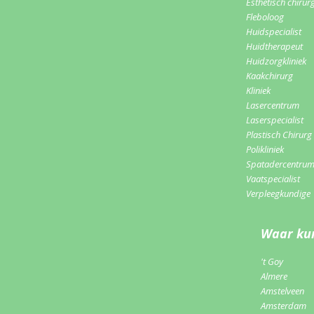
Esthetisch chirur
Fleboloog
Huidspecialist
Huidtherapeut
Huidzorgkliniek
Kaakchirurg
Kliniek
Lasercentrum
Laserspecialist
Plastisch Chirurg
Polikliniek
Spatadercentru
Vaatspecialist
Verpleegkundige
Waar kun
't Goy
Almere
Amstelveen
Amsterdam