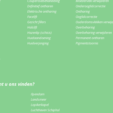
g
Couperosebehandeling
Moedervlek verwijderen
Definitief ontharen
Onderooglidcorrectie
Elektrische ontharing
Ontharing
Facelift
Ooglidcorrectie
Gezicht fillers
Ouderdomsvlekken verwij
Halslift
Overbeharing
Hazenlip (schisis)
Overbeharing verwijderen
Huidaandoening
Permanent ontharen
Huidverjonging
Pigmentstoornis
m
t u ons vinden?
Ilpendam
Landsmeer
Lopikerkapel
Luchthaven Schiphol