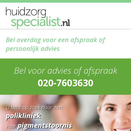
Bel overdag voor een afspraak of
persoonlijk advies
Bel voor advies of afspraak
020-7603630
U bent op zoek naar een
polikliniek
pigmentstoornis
voor