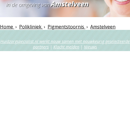
Amstelveen
in de omgeving van
Home
›
Polikliniek
›
Pigmentstoornis
›
Amstelveen
Huidzorgspecialist.nl werkt nauw samen met nauwkeurig geselecteerde
partners
|
Klacht melden
|
Nieuws