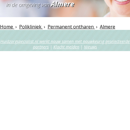
Almere
in de omgeving van
Home
›
Polikliniek
›
Permanent ontharen
›
Almere
Huidzorgspecialist.nl werkt nauw samen met nauwkeurig geselecteerde
partners
|
Klacht melden
|
Nieuws