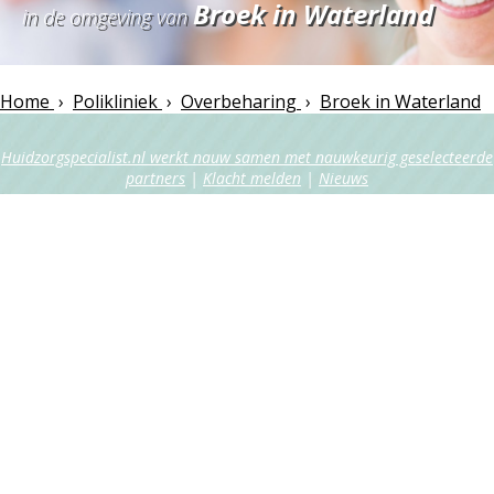
Broek in Waterland
in de omgeving van
Home
›
Polikliniek
›
Overbeharing
›
Broek in Waterland
Huidzorgspecialist.nl werkt nauw samen met nauwkeurig geselecteerde
partners
|
Klacht melden
|
Nieuws