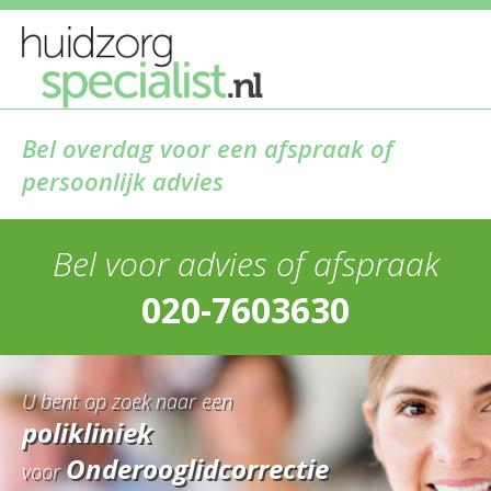
Bel overdag voor een afspraak of
persoonlijk advies
Bel voor advies of afspraak
020-7603630
U bent op zoek naar een
polikliniek
Onderooglidcorrectie
voor