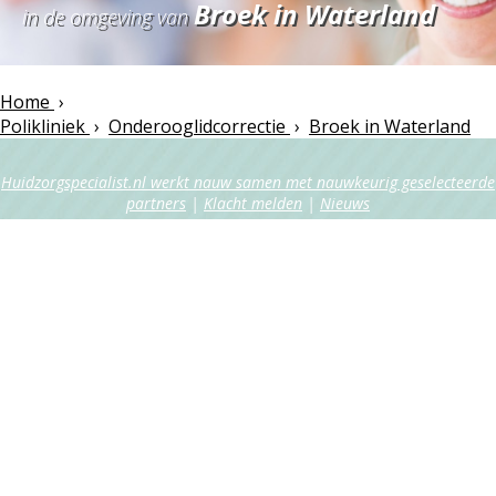
Broek in Waterland
in de omgeving van
Home
›
Polikliniek
›
Onderooglidcorrectie
›
Broek in Waterland
Huidzorgspecialist.nl werkt nauw samen met nauwkeurig geselecteerde
partners
|
Klacht melden
|
Nieuws