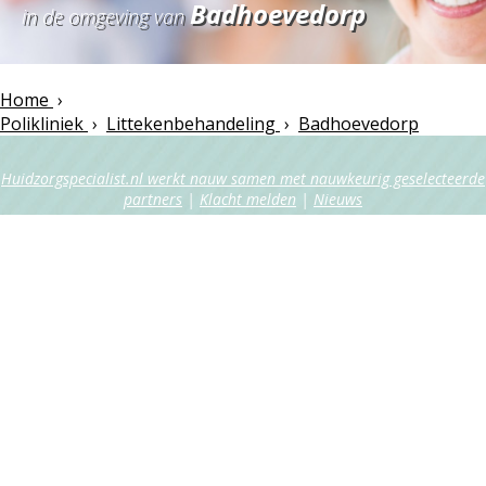
Badhoevedorp
in de omgeving van
Home
›
Polikliniek
›
Littekenbehandeling
›
Badhoevedorp
Huidzorgspecialist.nl werkt nauw samen met nauwkeurig geselecteerde
partners
|
Klacht melden
|
Nieuws