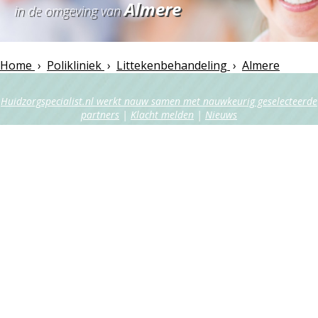
Almere
in de omgeving van
Home
›
Polikliniek
›
Littekenbehandeling
›
Almere
Huidzorgspecialist.nl werkt nauw samen met nauwkeurig geselecteerde
partners
|
Klacht melden
|
Nieuws