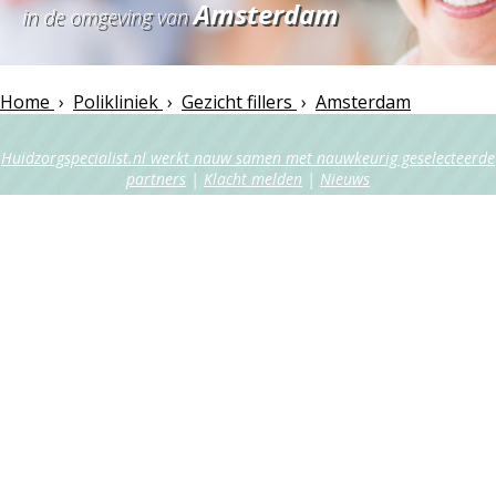
Amsterdam
in de omgeving van
Home
›
Polikliniek
›
Gezicht fillers
›
Amsterdam
Huidzorgspecialist.nl werkt nauw samen met nauwkeurig geselecteerde
partners
|
Klacht melden
|
Nieuws