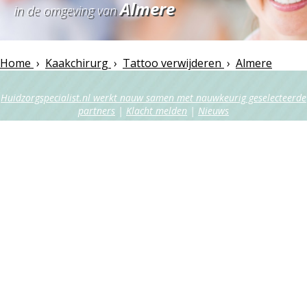
Almere
in de omgeving van
Home
›
Kaakchirurg
›
Tattoo verwijderen
›
Almere
Huidzorgspecialist.nl werkt nauw samen met nauwkeurig geselecteerde
partners
|
Klacht melden
|
Nieuws