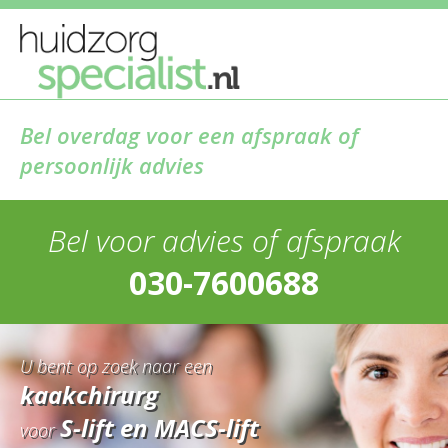
Bel overdag voor een afspraak of
persoonlijk advies
Bel voor advies of afspraak
030-7600688
U bent op zoek naar een
kaakchirurg
S-lift en MACS-lift
voor