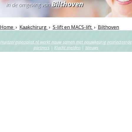
Bilthoven
in de omgeving van
Home
›
Kaakchirurg
›
S-lift en MACS-lift
›
Bilthoven
Huidzorgspecialist.nl werkt nauw samen met nauwkeurig geselecteerde
partners
|
Klacht melden
|
Nieuws