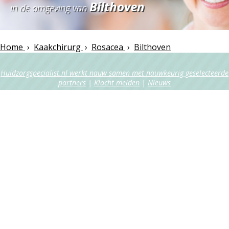
Bilthoven
in de omgeving van
Home
›
Kaakchirurg
›
Rosacea
›
Bilthoven
Huidzorgspecialist.nl werkt nauw samen met nauwkeurig geselecteerde
partners
|
Klacht melden
|
Nieuws