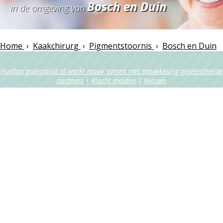
Bosch en Duin
in de omgeving van
Home
›
Kaakchirurg
›
Pigmentstoornis
›
Bosch en Duin
Huidzorgspecialist.nl werkt nauw samen met nauwkeurig geselecteerde
partners
|
Klacht melden
|
Nieuws