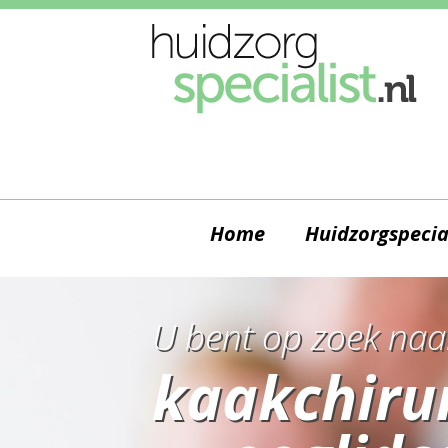
Home
Huidzorgspecia
U bent op zoek naa
kaakchiru