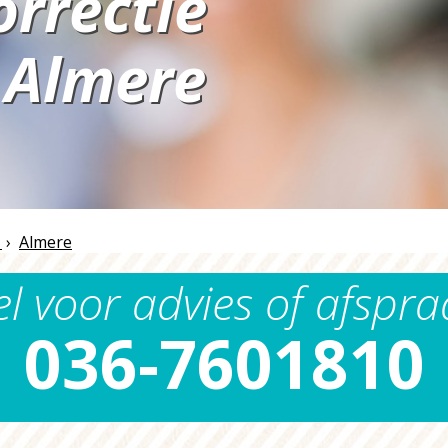
orrectie
Almere
n
›
Almere
el voor advies of afspra
036-7601810