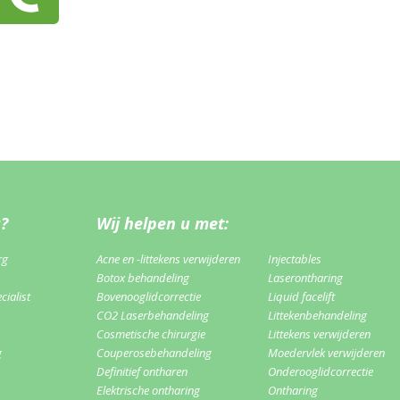
u?
Wij helpen u met:
rg
Acne en -littekens verwijderen
Injectables
Botox behandeling
Laserontharing
ialist
Bovenooglidcorrectie
Liquid facelift
CO2 Laserbehandeling
Littekenbehandeling
Cosmetische chirurgie
Littekens verwijderen
g
Couperosebehandeling
Moedervlek verwijderen
Definitief ontharen
Onderooglidcorrectie
Elektrische ontharing
Ontharing