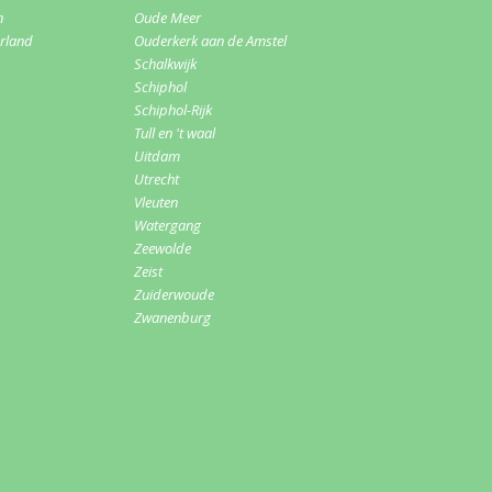
n
Oude Meer
erland
Ouderkerk aan de Amstel
Schalkwijk
Schiphol
Schiphol-Rijk
Tull en 't waal
Uitdam
Utrecht
Vleuten
Watergang
Zeewolde
Zeist
Zuiderwoude
Zwanenburg