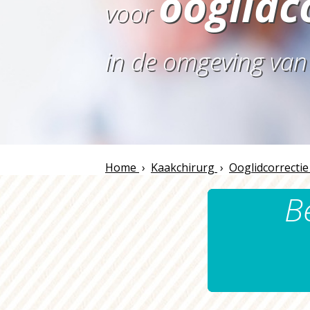
ooglidc
voor
in de omgeving va
Home
›
Kaakchirurg
›
Ooglidcorrectie
B