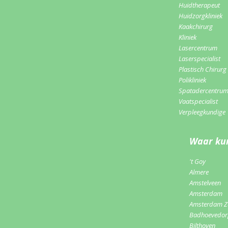
Huidtherapeut
Huidzorgkliniek
Kaakchirurg
Kliniek
Lasercentrum
Laserspecialist
Plastisch Chirurg
Polikliniek
Spatadercentru
Vaatspecialist
Verpleegkundige
Waar kun
't Goy
Almere
Amstelveen
Amsterdam
Amsterdam Z
Badhoevedo
Bilthoven