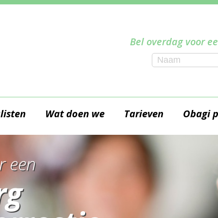
Bel overdag voor ee
listen
Wat doen we
Tarieven
Obagi 
r een
rg