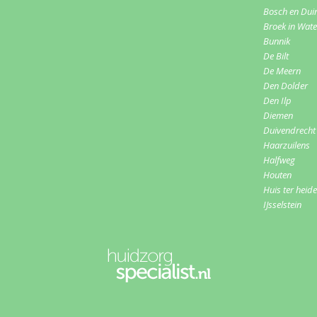
Bosch en Dui
Broek in Wat
Bunnik
De Bilt
De Meern
Den Dolder
Den Ilp
Diemen
Duivendrecht
Haarzuilens
Halfweg
Houten
Huis ter heide
IJsselstein