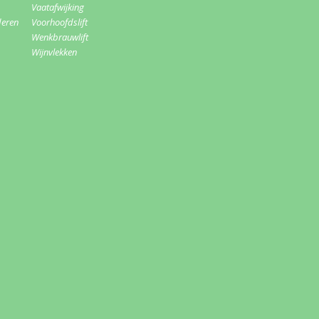
Vaatafwijking
deren
Voorhoofdslift
Wenkbrauwlift
Wijnvlekken