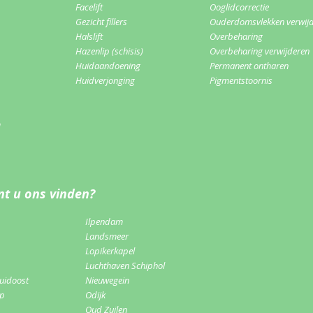
Facelift
Ooglidcorrectie
Gezicht fillers
Ouderdomsvlekken verwij
Halslift
Overbeharing
Hazenlip (schisis)
Overbeharing verwijderen
Huidaandoening
Permanent ontharen
Huidverjonging
Pigmentstoornis
m
t u ons vinden?
Ilpendam
Landsmeer
Lopikerkapel
Luchthaven Schiphol
uidoost
Nieuwegein
rp
Odijk
Oud Zuilen