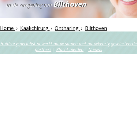
Bilthoven
in de omgeving van
Home
›
Kaakchirurg
›
Ontharing
›
Bilthoven
Huidzorgspecialist.nl werkt nauw samen met nauwkeurig geselecteerde
partners
|
Klacht melden
|
Nieuws