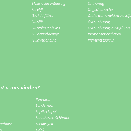
Elektrische ontharing
Ontharing
Facelift
Ooglidcorrectie
Gezicht fillers
Ouderdomsvlekken verwij
Halslift
Overbeharing
Hazenlip (schisis)
Overbeharing verwijderen
Huidaandoening
Permanent ontharen
Huidverjonging
Pigmentstoornis
m
t u ons vinden?
Ilpendam
Landsmeer
Lopikerkapel
Luchthaven Schiphol
uidoost
Nieuwegein
rp
Odijk