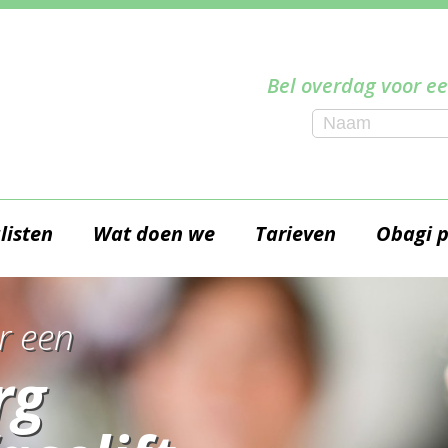
Bel overdag voor ee
listen
Wat doen we
Tarieven
Obagi 
r een
rg