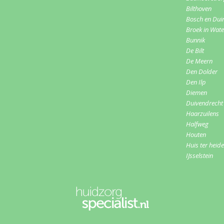
Bilthoven
Bosch en Dui
Broek in Wat
Bunnik
De Bilt
De Meern
Den Dolder
Den Ilp
Diemen
Duivendrecht
Haarzuilens
Halfweg
Houten
Huis ter heide
IJsselstein