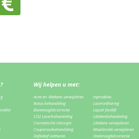
u?
Wij helpen u met:
rg
Acne en -littekens verwijderen
Injectables
Botox behandeling
Laserontharing
ialist
Bovenooglidcorrectie
Liquid facelift
CO2 Laserbehandeling
Littekenbehandeling
Cosmetische chirurgie
Littekens verwijderen
g
Couperosebehandeling
Moedervlek verwijderen
Definitief ontharen
Onderooglidcorrectie