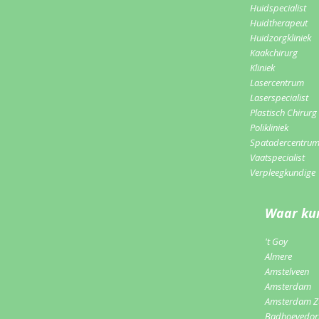
Huidspecialist
Huidtherapeut
Huidzorgkliniek
Kaakchirurg
Kliniek
Lasercentrum
Laserspecialist
Plastisch Chirurg
Polikliniek
Spatadercentru
Vaatspecialist
Verpleegkundige
Waar kun
't Goy
Almere
Amstelveen
Amsterdam
Amsterdam Z
Badhoevedo