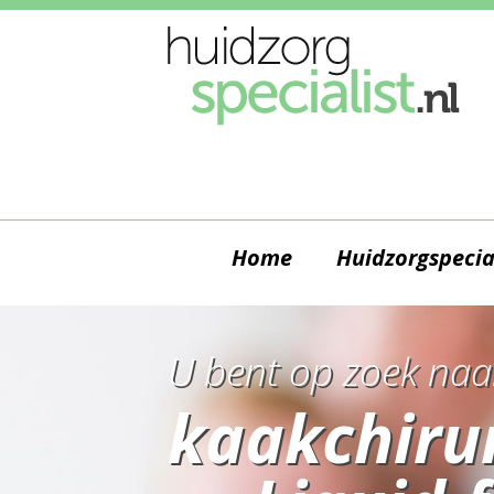
Home
Huidzorgspecia
U bent op zoek naa
kaakchiru