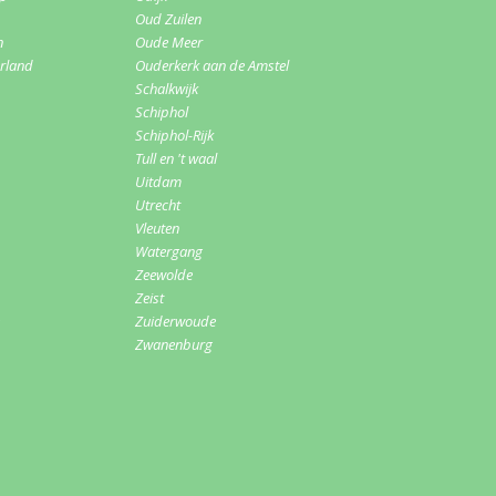
Oud Zuilen
n
Oude Meer
erland
Ouderkerk aan de Amstel
Schalkwijk
Schiphol
Schiphol-Rijk
Tull en 't waal
Uitdam
Utrecht
Vleuten
Watergang
Zeewolde
Zeist
Zuiderwoude
Zwanenburg