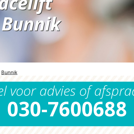
acelift
Bunnik
n
›
Bunnik
el voor advies of afspra
030-7600688