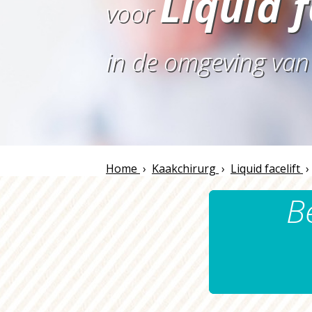
Liquid f
voor
in de omgeving va
Home
›
Kaakchirurg
›
Liquid facelift
B