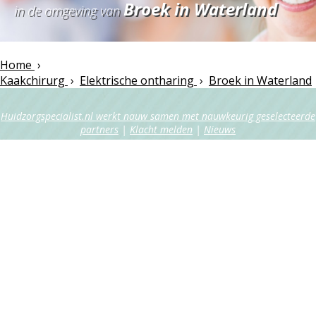
Broek in Waterland
in de omgeving van
Home
›
Kaakchirurg
›
Elektrische ontharing
›
Broek in Waterland
Huidzorgspecialist.nl werkt nauw samen met nauwkeurig geselecteerde
partners
|
Klacht melden
|
Nieuws