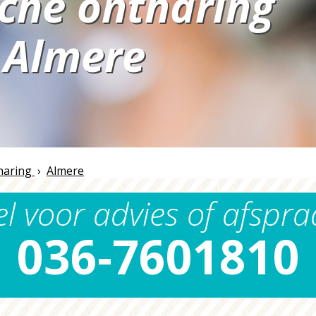
sche ontharing
Almere
n
haring
›
Almere
el voor advies of afspra
036-7601810