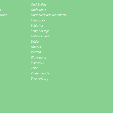
Oud Zuilen
n
Oude Meer
erland
Ouderkerk aan de Amstel
Schalkwijk
Schiphol
Schiphol-Rijk
Tull en 't waal
Uitdam
Utrecht
Vleuten
Watergang
Zeewolde
Zeist
Zuiderwoude
Zwanenburg