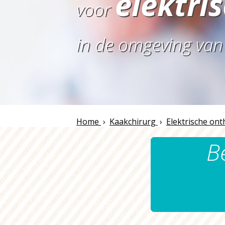
elektri
voor
in de omgeving va
Home
›
Kaakchirurg
›
Elektrische ont
B