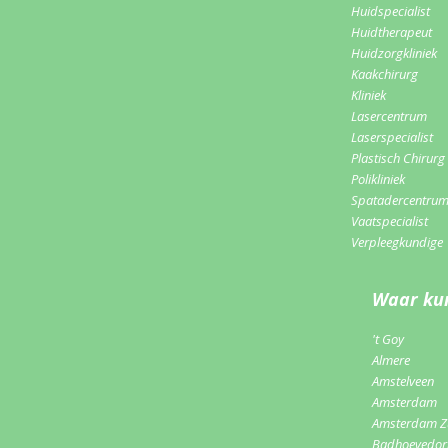
Huidspecialist
Huidtherapeut
Huidzorgkliniek
Kaakchirurg
Kliniek
Lasercentrum
Laserspecialist
Plastisch Chirurg
Polikliniek
Spatadercentru
Vaatspecialist
Verpleegkundige
Waar kun
't Goy
Almere
Amstelveen
Amsterdam
Amsterdam Z
Badhoevedo