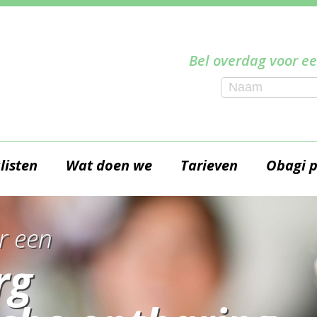
Bel overdag voor ee
listen
Wat doen we
Tarieven
Obagi 
r een
rg