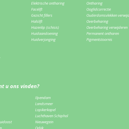
Elektrische ontharing
Ontharing
Facelift
Ooglidcorrectie
Gezicht fillers
Ouderdomsvlekken verwij
Halslift
Overbeharing
Hazenlip (schisis)
Overbeharing verwijderen
Huidaandoening
Permanent ontharen
Huidverjonging
Pigmentstoornis
m
t u ons vinden?
Ilpendam
Landsmeer
Lopikerkapel
Luchthaven Schiphol
uidoost
Nieuwegein
rp
Odijk