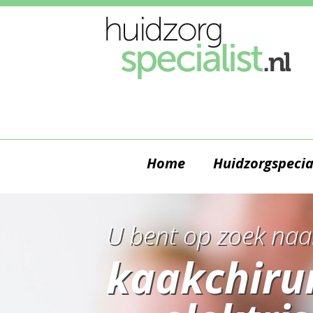
Home
Huidzorgspecia
U bent op zoek naa
kaakchiru