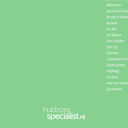
Bilthoven
Bosch en Dui
Broek in Wat
Bunnik
De Bilt
De Meern
Den Dolder
Den Ilp
Diemen
Duivendrecht
Haarzuilens
Halfweg
Houten
Huis ter heide
IJsselstein