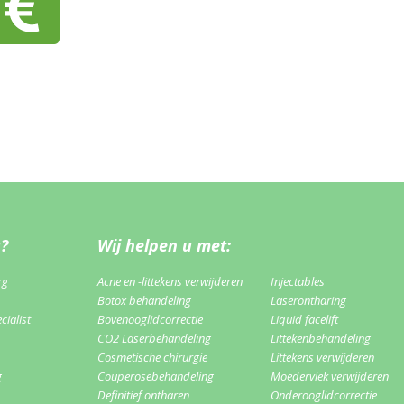
u?
Wij helpen u met:
rg
Acne en -littekens verwijderen
Injectables
Botox behandeling
Laserontharing
ialist
Bovenooglidcorrectie
Liquid facelift
CO2 Laserbehandeling
Littekenbehandeling
Cosmetische chirurgie
Littekens verwijderen
g
Couperosebehandeling
Moedervlek verwijderen
Definitief ontharen
Onderooglidcorrectie