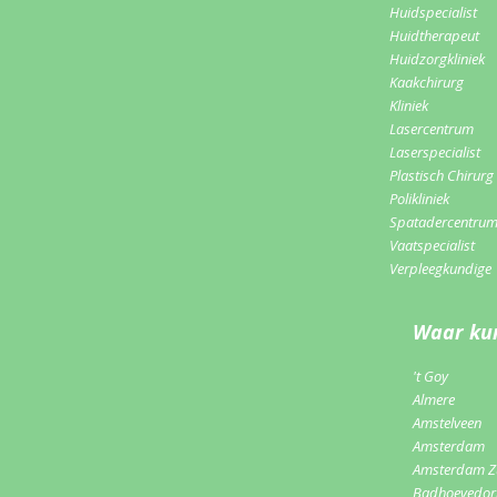
Huidspecialist
Huidtherapeut
Huidzorgkliniek
Kaakchirurg
Kliniek
Lasercentrum
Laserspecialist
Plastisch Chirurg
Polikliniek
Spatadercentru
Vaatspecialist
Verpleegkundige
Waar kun
't Goy
Almere
Amstelveen
Amsterdam
Amsterdam Z
Badhoevedo