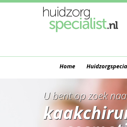
Home
Huidzorgspecia
U bent op zoek naa
kaakchiru