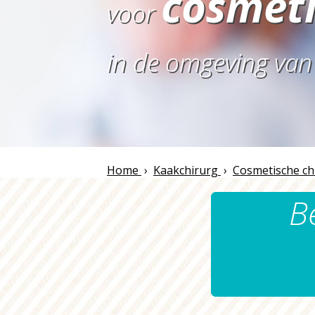
cosmeti
voor
in de omgeving va
Home
›
Kaakchirurg
›
Cosmetische ch
B