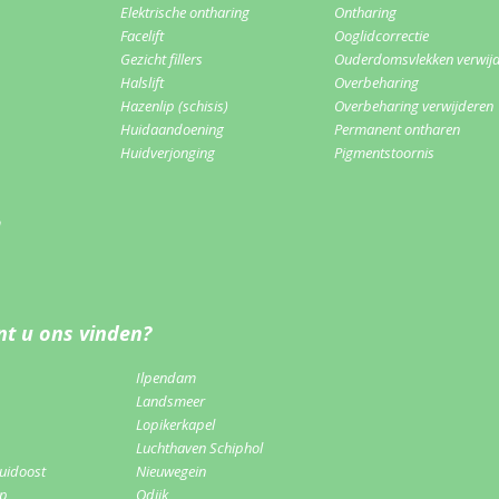
Elektrische ontharing
Ontharing
Facelift
Ooglidcorrectie
Gezicht fillers
Ouderdomsvlekken verwij
Halslift
Overbeharing
Hazenlip (schisis)
Overbeharing verwijderen
Huidaandoening
Permanent ontharen
Huidverjonging
Pigmentstoornis
m
t u ons vinden?
Ilpendam
Landsmeer
Lopikerkapel
Luchthaven Schiphol
uidoost
Nieuwegein
rp
Odijk