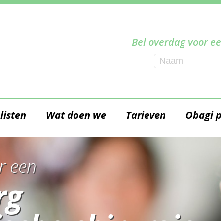
Bel overdag voor ee
listen
Wat doen we
Tarieven
Obagi 
r een
rg