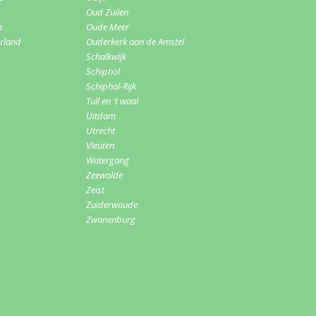
Oud Zuilen
n
Oude Meer
erland
Ouderkerk aan de Amstel
Schalkwijk
Schiphol
Schiphol-Rijk
Tull en 't waal
Uitdam
Utrecht
Vleuten
Watergang
Zeewolde
Zeist
Zuiderwoude
Zwanenburg