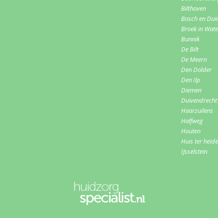
Bilthoven
Bosch en Dui
Broek in Wat
Bunnik
De Bilt
De Meern
Den Dolder
Den Ilp
Diemen
Duivendrecht
Haarzuilens
Halfweg
Houten
Huis ter heide
IJsselstein