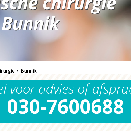
sche chirurgie
Bunnik
n
irurgie
›
Bunnik
el voor advies of afspra
030-7600688