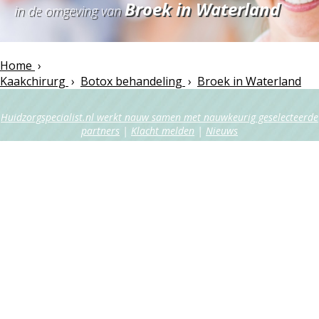
Broek in Waterland
in de omgeving van
Home
›
Kaakchirurg
›
Botox behandeling
›
Broek in Waterland
Huidzorgspecialist.nl werkt nauw samen met nauwkeurig geselecteerde
partners
|
Klacht melden
|
Nieuws