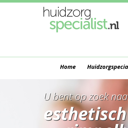
Home
Huidzorgspecia
U bent op zoek naa
esthetisch