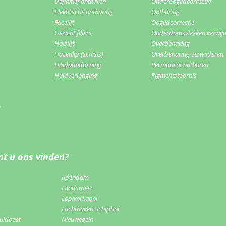
Definitief ontharen
Onderooglidcorrectie
Elektrische ontharing
Ontharing
Facelift
Ooglidcorrectie
Gezicht fillers
Ouderdomsvlekken verwij
Halslift
Overbeharing
Hazenlip (schisis)
Overbeharing verwijderen
Huidaandoening
Permanent ontharen
Huidverjonging
Pigmentstoornis
m
t u ons vinden?
Ilpendam
Landsmeer
Lopikerkapel
Luchthaven Schiphol
uidoost
Nieuwegein