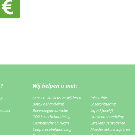
u?
Wij helpen u met:
rg
Acne en -littekens verwijderen
Injectables
Botox behandeling
Laserontharing
ialist
Bovenooglidcorrectie
Liquid facelift
CO2 Laserbehandeling
Littekenbehandeling
Cosmetische chirurgie
Littekens verwijderen
g
Couperosebehandeling
Moedervlek verwijderen