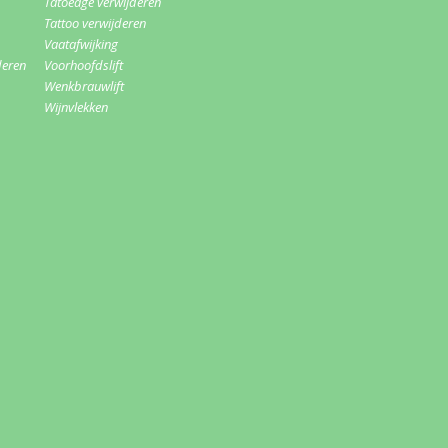
Tatoeage verwijderen
Tattoo verwijderen
Vaatafwijking
deren
Voorhoofdslift
Wenkbrauwlift
Wijnvlekken