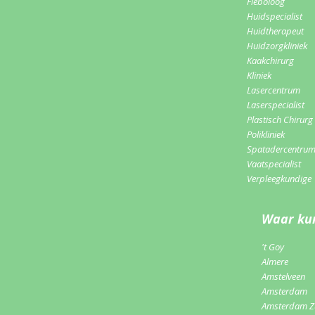
Fleboloog
Huidspecialist
Huidtherapeut
Huidzorgkliniek
Kaakchirurg
Kliniek
Lasercentrum
Laserspecialist
Plastisch Chirurg
Polikliniek
Spatadercentru
Vaatspecialist
Verpleegkundige
Waar kun
't Goy
Almere
Amstelveen
Amsterdam
Amsterdam Z