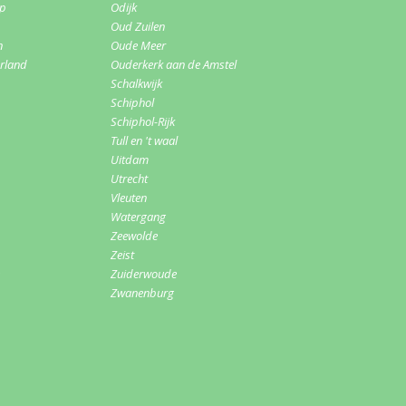
rp
Odijk
Oud Zuilen
n
Oude Meer
erland
Ouderkerk aan de Amstel
Schalkwijk
Schiphol
Schiphol-Rijk
Tull en 't waal
Uitdam
Utrecht
Vleuten
Watergang
Zeewolde
Zeist
Zuiderwoude
Zwanenburg