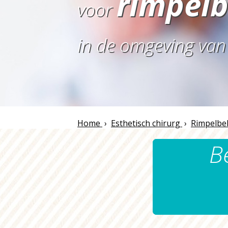
rimpel
voor
in de omgeving va
Home
›
Esthetisch chirurg
›
Rimpelbe
B