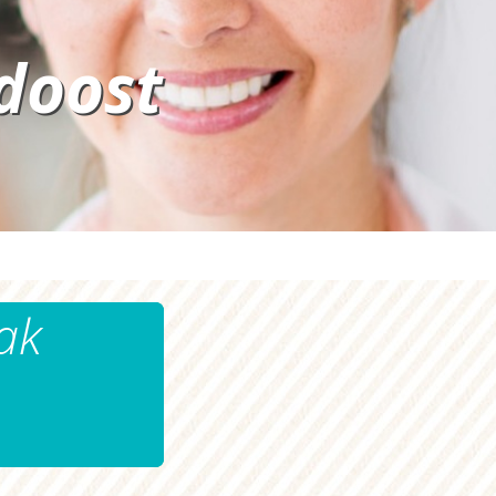
doost
ak