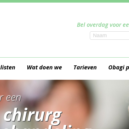
Bel overdag voor ee
listen
Wat doen we
Tarieven
Obagi 
r een
 chirurg