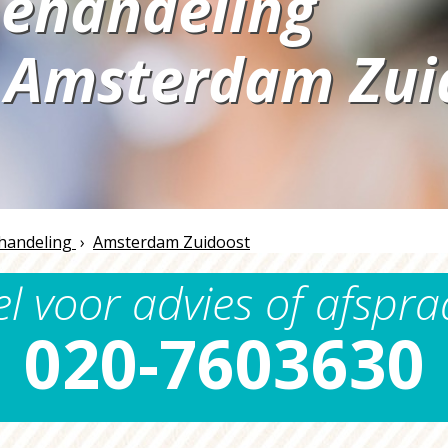
behandeling
Amsterdam Zui
n
handeling
›
Amsterdam Zuidoost
el voor advies of afspra
020-7603630