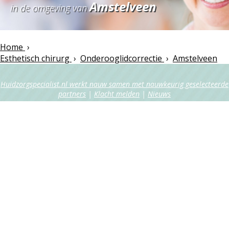
Amstelveen
in de omgeving van
Home
›
Esthetisch chirurg
›
Onderooglidcorrectie
›
Amstelveen
Huidzorgspecialist.nl werkt nauw samen met nauwkeurig geselecteerde
partners
|
Klacht melden
|
Nieuws