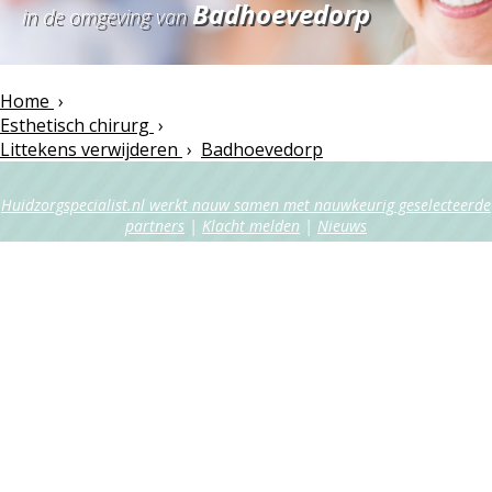
Badhoevedorp
in de omgeving van
Home
›
Esthetisch chirurg
›
Littekens verwijderen
›
Badhoevedorp
Huidzorgspecialist.nl werkt nauw samen met nauwkeurig geselecteerde
partners
|
Klacht melden
|
Nieuws