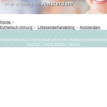
Amsterdam
in de omgeving van
Home
›
Esthetisch chirurg
›
Littekenbehandeling
›
Amsterdam
Huidzorgspecialist.nl werkt nauw samen met nauwkeurig geselecteerde
partners
|
Klacht melden
|
Nieuws