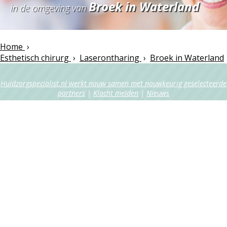
Broek in Waterland
in de omgeving van
Home
›
Esthetisch chirurg
›
Laserontharing
›
Broek in Waterland
Huidzorgspecialist.nl werkt nauw samen met nauwkeurig geselecteerde
partners
|
Klacht melden
|
Nieuws