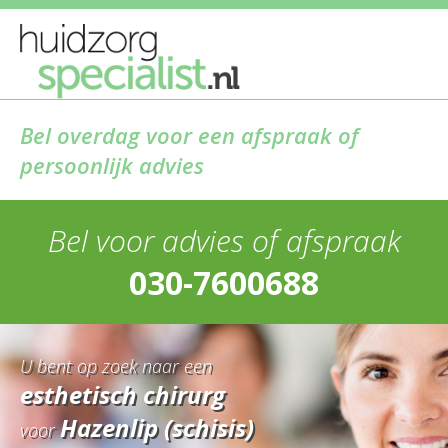
Bel overdag voor een afspraak of
persoonlijk advies
Bel voor advies of afspraak
030-7600688
U bent op zoek naar een
esthetisch chirurg
Hazenlip (schisis)
voor