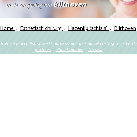
Bilthoven
in de omgeving van
Home
›
Esthetisch chirurg
›
Hazenlip (schisis)
›
Bilthoven
Huidzorgspecialist.nl werkt nauw samen met nauwkeurig geselecteerde
partners
|
Klacht melden
|
Nieuws