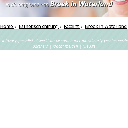
Broek in Waterland
in de omgeving van
Home
›
Esthetisch chirurg
›
Facelift
›
Broek in Waterland
Huidzorgspecialist.nl werkt nauw samen met nauwkeurig geselecteerde
partners
|
Klacht melden
|
Nieuws