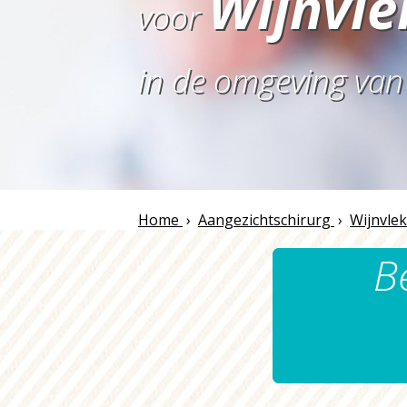
Wijnvl
voor
in de omgeving va
Home
›
Aangezichtschirurg
›
Wijnvle
B