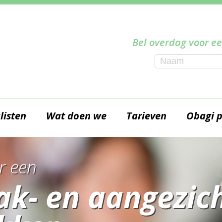
Bel overdag voor ee
listen
Wat doen we
Tarieven
Obagi 
r een
ak- en aangezich