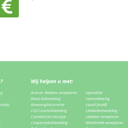
u?
Wij helpen u met:
rg
Acne en -littekens verwijderen
Injectables
Botox behandeling
Laserontharing
ialist
Bovenooglidcorrectie
Liquid facelift
CO2 Laserbehandeling
Littekenbehandeling
Cosmetische chirurgie
Littekens verwijderen
g
Couperosebehandeling
Moedervlek verwijderen