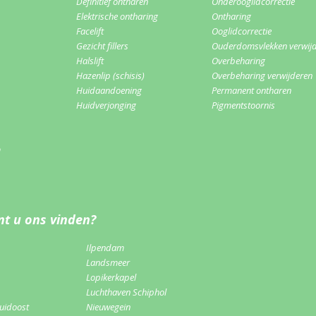
Definitief ontharen
Onderooglidcorrectie
Elektrische ontharing
Ontharing
Facelift
Ooglidcorrectie
Gezicht fillers
Ouderdomsvlekken verwij
Halslift
Overbeharing
Hazenlip (schisis)
Overbeharing verwijderen
Huidaandoening
Permanent ontharen
Huidverjonging
Pigmentstoornis
m
t u ons vinden?
Ilpendam
Landsmeer
Lopikerkapel
Luchthaven Schiphol
uidoost
Nieuwegein