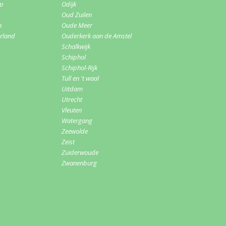
rp
Odijk
Oud Zuilen
n
Oude Meer
erland
Ouderkerk aan de Amstel
Schalkwijk
Schiphol
Schiphol-Rijk
Tull en 't waal
Uitdam
Utrecht
Vleuten
Watergang
Zeewolde
Zeist
Zuiderwoude
Zwanenburg