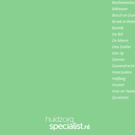
Badhoevedo
Bilthoven
Bosch en Dui
Broek in Wat
Bunnik
De Bilt
De Meern
Den Dolder
Den Ilp
Diemen
Duivendrecht
Haarzuilens
Halfweg
Houten
Huis ter heide
IJsselstein