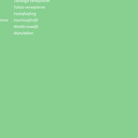
Tatoeage verwijderen
Tattoo verwijderen
Vaatafwijking
deren
Voorhoofdslift
Wenkbrauwlift
Wijnvlekken