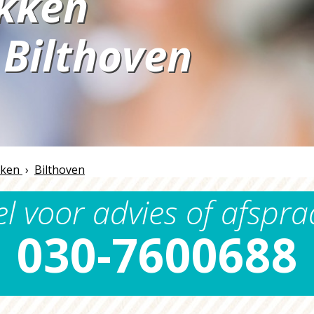
ekken
Bilthoven
n
kken
›
Bilthoven
el voor advies of afspra
030-7600688