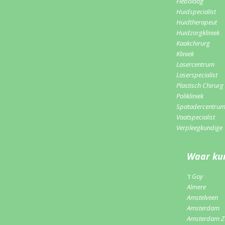
Fleboloog
Huidspecialist
Huidtherapeut
Huidzorgkliniek
Kaakchirurg
Kliniek
Lasercentrum
Laserspecialist
Plastisch Chirurg
Polikliniek
Spatadercentru
Vaatspecialist
Verpleegkundige
Waar kun
't Goy
Almere
Amstelveen
Amsterdam
Amsterdam Z