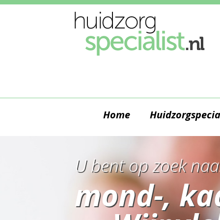
Home
Huidzorgspecia
U bent op zoek naa
mond-, ka