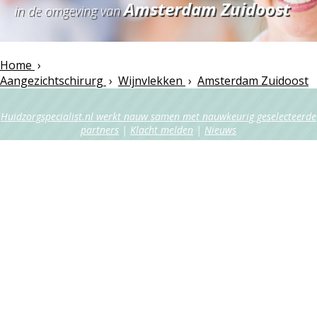
Amsterdam Zuidoost
in de omgeving van
Home
›
Aangezichtschirurg
›
Wijnvlekken
›
Amsterdam Zuidoost
Huidzorgspecialist.nl werkt nauw samen met nauwkeurig geselecteerde
partners
|
Klacht melden
|
Nieuws