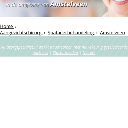
Amstelveen
in de omgeving van
Home
›
Aangezichtschirurg
›
Spataderbehandeling
›
Amstelveen
Huidzorgspecialist.nl werkt nauw samen met nauwkeurig geselecteerde
partners
|
Klacht melden
|
Nieuws