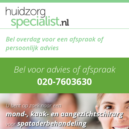
Bel overdag voor een afspraak of
persoonlijk advies
Bel voor advies of afspraak
020-7603630
U bent op zoek naar een
mond-, kaak- en aangezichtschirurg
spataderbehandeling
voor