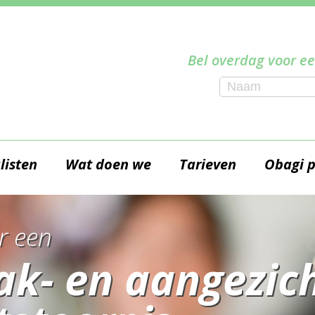
Bel overdag voor ee
listen
Wat doen we
Tarieven
Obagi 
r een
ak- en aangezich