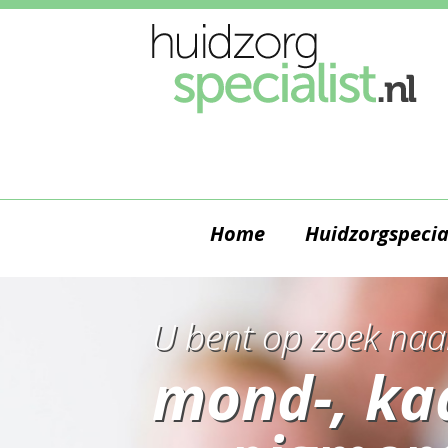
Home
Huidzorgspecia
U bent op zoek naa
mond-, ka