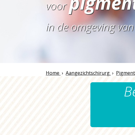
pigment
voor
in de omgeving va
Home
›
Aangezichtschirurg
›
Pigment
B