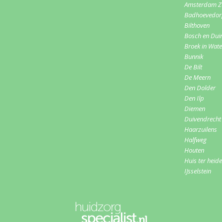
Amsterdam Z
Badhoevedo
Bilthoven
Bosch en Dui
Broek in Wat
Bunnik
De Bilt
De Meern
Den Dolder
Den Ilp
Diemen
Duivendrecht
Haarzuilens
Halfweg
Houten
Huis ter heide
IJsselstein