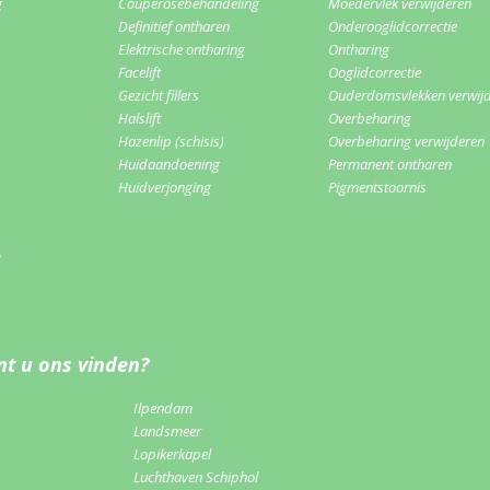
g
Couperosebehandeling
Moedervlek verwijderen
Definitief ontharen
Onderooglidcorrectie
Elektrische ontharing
Ontharing
Facelift
Ooglidcorrectie
Gezicht fillers
Ouderdomsvlekken verwij
Halslift
Overbeharing
Hazenlip (schisis)
Overbeharing verwijderen
Huidaandoening
Permanent ontharen
Huidverjonging
Pigmentstoornis
m
t u ons vinden?
Ilpendam
Landsmeer
Lopikerkapel
Luchthaven Schiphol