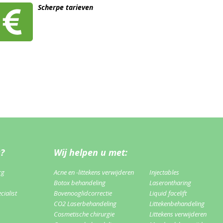
Scherpe tarieven
u?
Wij helpen u met:
rg
Acne en -littekens verwijderen
Injectables
Botox behandeling
Laserontharing
ialist
Bovenooglidcorrectie
Liquid facelift
CO2 Laserbehandeling
Littekenbehandeling
Cosmetische chirurgie
Littekens verwijderen