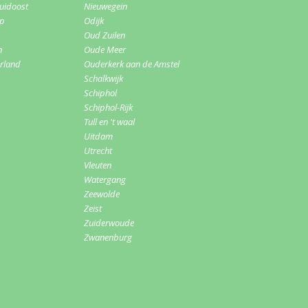
uidoost
Nieuwegein
rp
Odijk
Oud Zuilen
n
Oude Meer
erland
Ouderkerk aan de Amstel
Schalkwijk
Schiphol
Schiphol-Rijk
Tull en 't waal
Uitdam
Utrecht
Vleuten
Watergang
Zeewolde
Zeist
Zuiderwoude
Zwanenburg