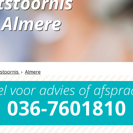
stoornis
Almere
n
stoornis
›
Almere
el voor advies of afspra
036-7601810