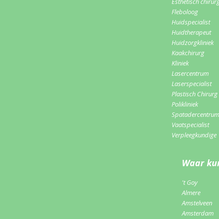
Esthetisch chirur
Fleboloog
Huidspecialist
Huidtherapeut
Huidzorgkliniek
Kaakchirurg
Kliniek
Lasercentrum
Laserspecialist
Plastisch Chirurg
Polikliniek
Spatadercentru
Vaatspecialist
Verpleegkundige
Waar kun
't Goy
Almere
Amstelveen
Amsterdam