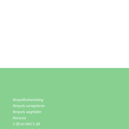
Rimpelbehandeling
Rimpels verwijderen
Rimpels weghalen
Rosacea
S-lift en MACS-lift