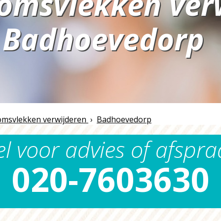
omsvlekken ver
Badhoevedorp
n
msvlekken verwijderen
›
Badhoevedorp
el voor advies of afspra
020-7603630