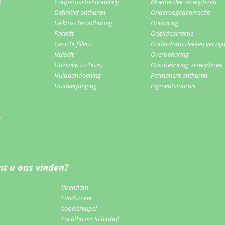
g
Couperosebehandeling
Moedervlek verwijderen
Definitief ontharen
Onderooglidcorrectie
Elektrische ontharing
Ontharing
Facelift
Ooglidcorrectie
Gezicht fillers
Ouderdomsvlekken verwij
Halslift
Overbeharing
Hazenlip (schisis)
Overbeharing verwijderen
Huidaandoening
Permanent ontharen
Huidverjonging
Pigmentstoornis
m
t u ons vinden?
Ilpendam
Landsmeer
Lopikerkapel
Luchthaven Schiphol