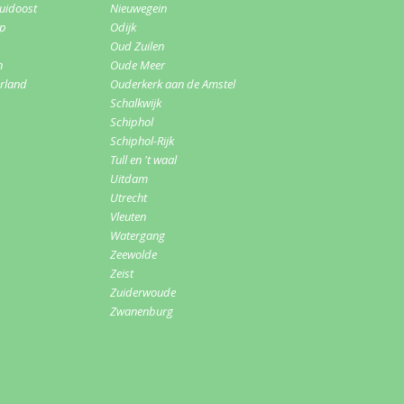
uidoost
Nieuwegein
rp
Odijk
Oud Zuilen
n
Oude Meer
erland
Ouderkerk aan de Amstel
Schalkwijk
Schiphol
Schiphol-Rijk
Tull en 't waal
Uitdam
Utrecht
Vleuten
Watergang
Zeewolde
Zeist
Zuiderwoude
Zwanenburg