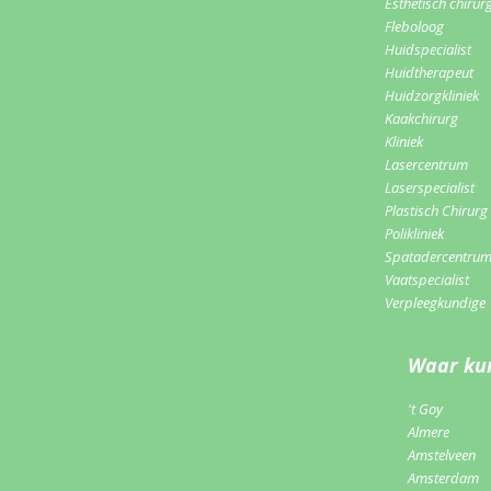
Esthetisch chirur
Fleboloog
Huidspecialist
Huidtherapeut
Huidzorgkliniek
Kaakchirurg
Kliniek
Lasercentrum
Laserspecialist
Plastisch Chirurg
Polikliniek
Spatadercentru
Vaatspecialist
Verpleegkundige
Waar kun
't Goy
Almere
Amstelveen
Amsterdam