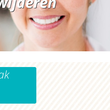
wijderen
ak