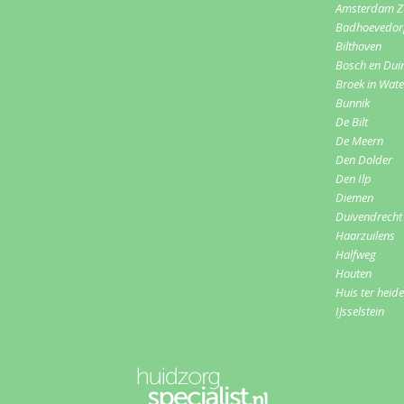
Amsterdam Z
Badhoevedo
Bilthoven
Bosch en Dui
Broek in Wat
Bunnik
De Bilt
De Meern
Den Dolder
Den Ilp
Diemen
Duivendrecht
Haarzuilens
Halfweg
Houten
Huis ter heide
IJsselstein