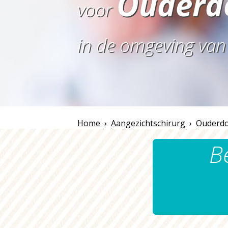
Ouderd
voor
in de omgeving va
Home
›
Aangezichtschirurg
›
Ouderdo
B