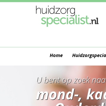
Home
Huidzorgspecia
U bent op zoek naa
mond-, ka