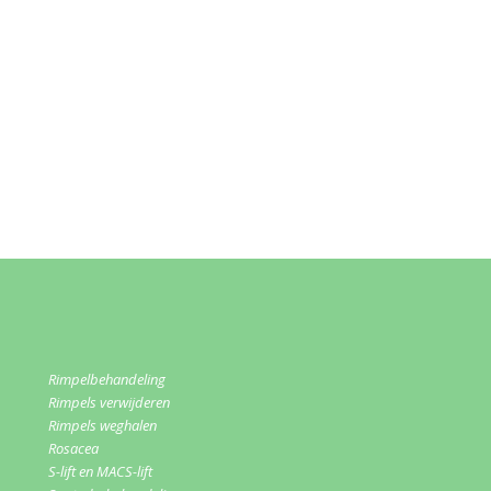
Rimpelbehandeling
Rimpels verwijderen
Rimpels weghalen
Rosacea
S-lift en MACS-lift