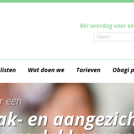
Bel overdag voor ee
listen
Wat doen we
Tarieven
Obagi 
r een
ak- en aangezich