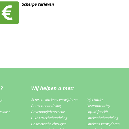
Scherpe tarieven
u?
Wij helpen u met:
rg
Acne en -littekens verwijderen
Injectables
Botox behandeling
Laserontharing
ialist
Bovenooglidcorrectie
Liquid facelift
CO2 Laserbehandeling
Littekenbehandeling
Cosmetische chirurgie
Littekens verwijderen