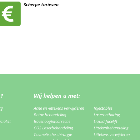
Scherpe tarieven
u?
Wij helpen u met:
rg
Acne en -littekens verwijderen
Injectables
Botox behandeling
Laserontharing
ialist
Bovenooglidcorrectie
Liquid facelift
CO2 Laserbehandeling
Littekenbehandeling
Cosmetische chirurgie
Littekens verwijderen