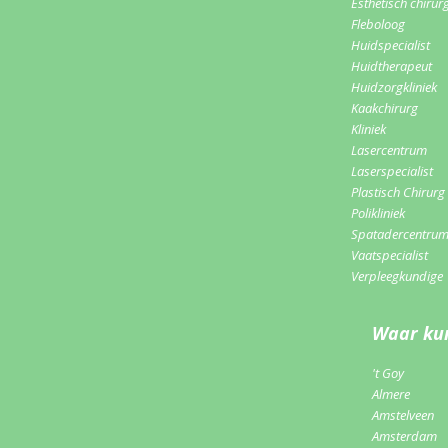
Esthetisch chirur
Fleboloog
Huidspecialist
Huidtherapeut
Huidzorgkliniek
Kaakchirurg
Kliniek
Lasercentrum
Laserspecialist
Plastisch Chirurg
Polikliniek
Spatadercentru
Vaatspecialist
Verpleegkundige
Waar kun
't Goy
Almere
Amstelveen
Amsterdam