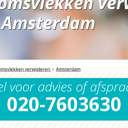
omsvlekken ver
Amsterdam
n
msvlekken verwijderen
›
Amsterdam
el voor advies of afspra
020-7603630