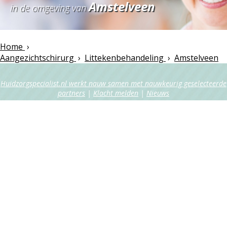
Amstelveen
in de omgeving van
Home
›
Aangezichtschirurg
›
Littekenbehandeling
›
Amstelveen
Huidzorgspecialist.nl werkt nauw samen met nauwkeurig geselecteerde
partners
|
Klacht melden
|
Nieuws