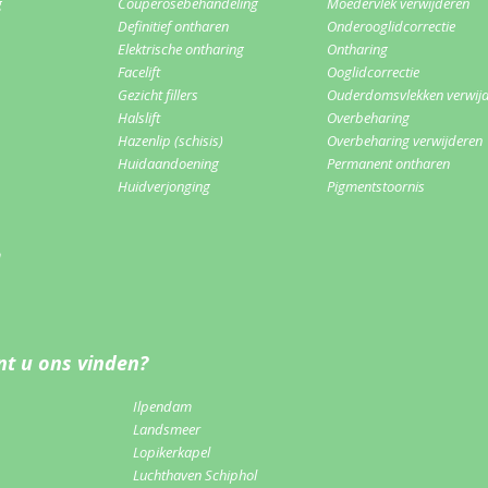
g
Couperosebehandeling
Moedervlek verwijderen
Definitief ontharen
Onderooglidcorrectie
Elektrische ontharing
Ontharing
Facelift
Ooglidcorrectie
Gezicht fillers
Ouderdomsvlekken verwij
Halslift
Overbeharing
Hazenlip (schisis)
Overbeharing verwijderen
Huidaandoening
Permanent ontharen
Huidverjonging
Pigmentstoornis
m
t u ons vinden?
Ilpendam
Landsmeer
Lopikerkapel
Luchthaven Schiphol