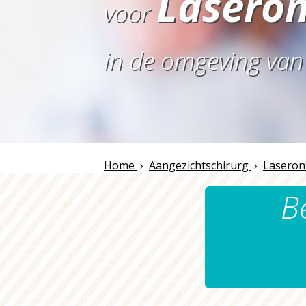
Laseron
voor
in de omgeving va
Home
›
Aangezichtschirurg
›
Laseron
B