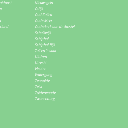
uidoost
Nieuwegein
rp
Odijk
Oud Zuilen
n
Oude Meer
erland
Ouderkerk aan de Amstel
Schalkwijk
Schiphol
Schiphol-Rijk
Tull en 't waal
Uitdam
Utrecht
Vleuten
Watergang
Zeewolde
Zeist
Zuiderwoude
Zwanenburg