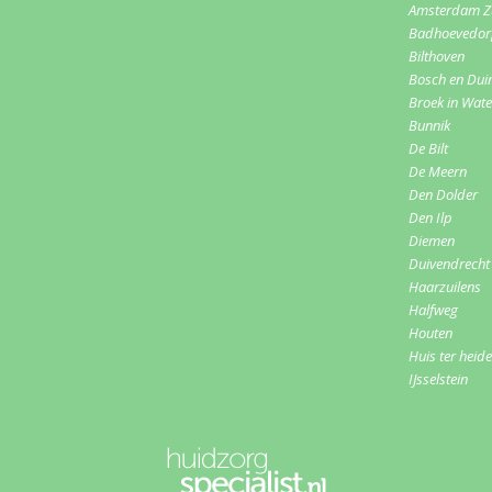
Amsterdam Z
Badhoevedo
Bilthoven
Bosch en Dui
Broek in Wat
Bunnik
De Bilt
De Meern
Den Dolder
Den Ilp
Diemen
Duivendrecht
Haarzuilens
Halfweg
Houten
Huis ter heide
IJsselstein