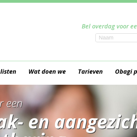
Bel overdag voor ee
listen
Wat doen we
Tarieven
Obagi 
r een
ak- en aangezich