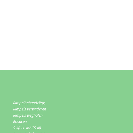
Rimpelbehandeling
Rimpels verwijderen
Rimpels weghalen
Rosacea
S-lift en MACS-lift