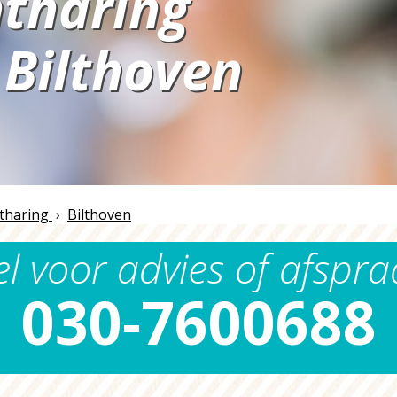
tharing
Bilthoven
n
tharing
›
Bilthoven
el voor advies of afspra
030-7600688