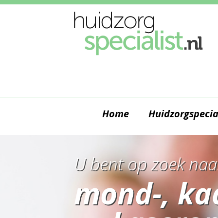
Home
Huidzorgspecia
U bent op zoek naa
mond-, ka