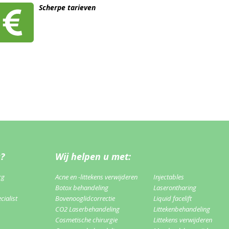
Scherpe tarieven
u?
Wij helpen u met:
rg
Acne en -littekens verwijderen
Injectables
Botox behandeling
Laserontharing
ialist
Bovenooglidcorrectie
Liquid facelift
CO2 Laserbehandeling
Littekenbehandeling
Cosmetische chirurgie
Littekens verwijderen