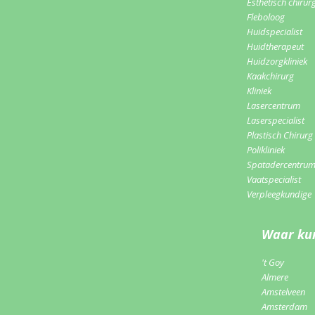
Esthetisch chirur
Fleboloog
Huidspecialist
Huidtherapeut
Huidzorgkliniek
Kaakchirurg
Kliniek
Lasercentrum
Laserspecialist
Plastisch Chirurg
Polikliniek
Spatadercentru
Vaatspecialist
Verpleegkundige
Waar kun
't Goy
Almere
Amstelveen
Amsterdam