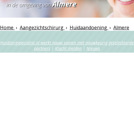
Almere
in de omgeving van
Home
›
Aangezichtschirurg
›
Huidaandoening
›
Almere
Huidzorgspecialist.nl werkt nauw samen met nauwkeurig geselecteerde
partners
|
Klacht melden
|
Nieuws