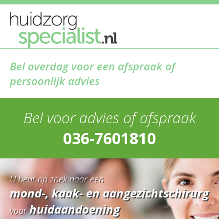
Bel overdag voor een afspraak of
persoonlijk advies
Bel voor advies of afspraak
036-7601810
U bent op zoek naar een
mond-, kaak- en aangezichtschirurg
huidaandoening
voor