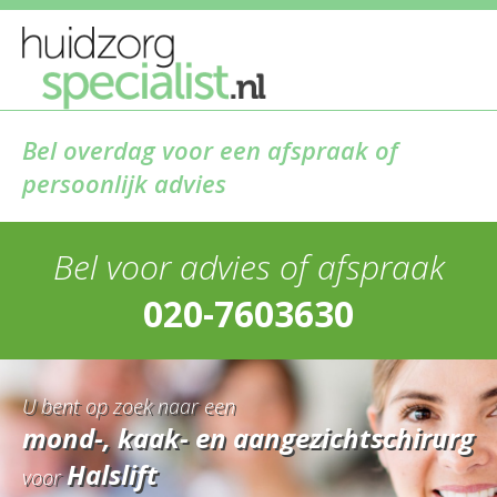
Bel overdag voor een afspraak of
persoonlijk advies
Bel voor advies of afspraak
020-7603630
U bent op zoek naar een
mond-, kaak- en aangezichtschirurg
Halslift
voor